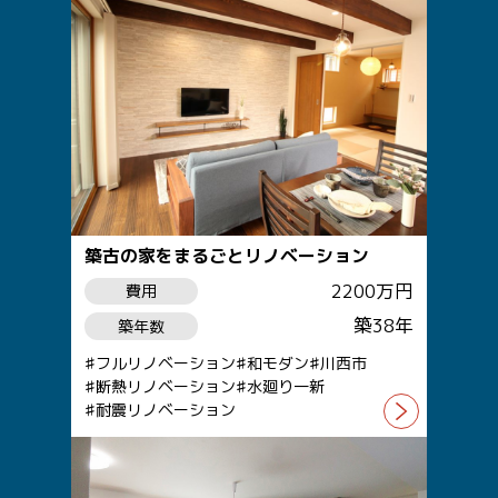
築古の家をまるごとリノベーション
2200万円
費用
築38年
築年数
フルリノベーション
和モダン
川西市
断熱リノベーション
水廻り一新
耐震リノベーション