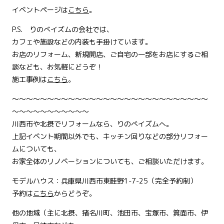
イベントページは
こちら
。
P.S. りのべイズムの会社では、
カフェや施設などの内装も手掛けています。
お店のリフォーム、新規開店、ご自宅の一部をお店にするご相
談なども、お気軽にどうぞ！
施工事例は
こちら
。
～～～～～～～～～～～～～～～～～～～～～～～～～～～～
～～～～～～～～～～～
川西市や北摂でリフォームなら、りのべイズムへ。
上記イベント期間以外でも、キッチン回りなどの部分リフォー
ムについても、
お家全体のリノベーションについても、ご相談いただけます。
モデルハウス：兵庫県川西市東畦野1-7-25（完全予約制）
予約は
こちら
からどうぞ。
他の地域（主に北摂、猪名川町、池田市、宝塚市、箕面市、伊