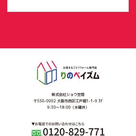
得した個人情報】
・お客様に対し、住宅プランを提供するため
【請負契約・売買契約締結時に取得した個人情報】
・請負契約または売買契約を締結したお客様の住宅
を建築するため
・委託された住宅ローンの申込みおよび登記等の手
配のため
3.保有個人データの利用目的
・当社が建築したお客様宅のアフターメンテナンス
を行うため
・当社がお客様に提供するサービスにおいて利用す
るため
・お客様に特別なサービスや新しい商品などの情報
を的確にお知らせするため
株式会社ショウ空間
・お客様にあったサービスを提供するため
〒550-0002 大阪市西区江戸堀1-1-9 3F
・必要に応じてお客様に連絡を行うため
9:30～18:00（水曜休）
・会計監査上の確認作業を行うため
4.個人情報の安全対策
お客様の個人情報を安全に管理・運営するよう鋭意
努力しており、個人情報への外部からの不正なアク