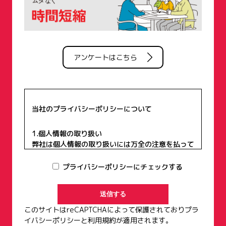
アンケートはこちら
当社のプライバシーポリシーについて
1.個人情報の取り扱い
弊社は個人情報の取り扱いには万全の注意を払って
おり、個人情報を第三者に開示、もしくは提供する
ことは一切致しません。
プライバシーポリシーにチェックする
2.個人情報の利用目的
お客様から集めた個人情報は、次項記載の利用目的
の他、以下の目的で利用します。
このサイトはreCAPTCHAによって保護されており
プラ
【現場見学会・住宅展示場等契約前の営業段階で取
イバシーポリシー
と
利用規約
が適用されます。