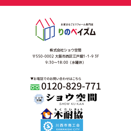
3.保有個人データの利用目的
・当社が建築したお客様宅のアフターメンテナンス
を行うため
・当社がお客様に提供するサービスにおいて利用す
るため
・お客様に特別なサービスや新しい商品などの情報
を的確にお知らせするため
株式会社ショウ空間
・お客様にあったサービスを提供するため
〒550-0002 大阪市西区江戸堀1-1-9 3F
・必要に応じてお客様に連絡を行うため
9:30～18:00（水曜休）
・会計監査上の確認作業を行うため
4.個人情報の安全対策
お客様の個人情報を安全に管理・運営するよう鋭意
努力しており、個人情報への外部からの不正なアク
セス、個人情報の紛失・毀損・破壊・改ざん・漏え
い、社外への不正な流出などへの危険防止に対する
合理的かつ適切な安全対策を行っています。また個
人情報を取り扱う部門ごとに情報管理責任者を置
き、個人情報の適切な管理に努めるとともに、情報
セキュリティに関する規定を設けて社員への周知徹