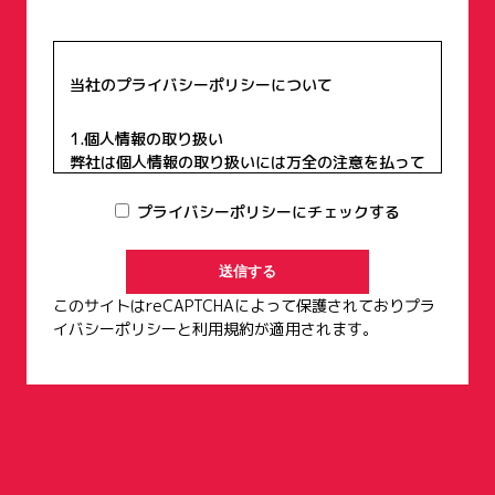
当社のプライバシーポリシーについて
1.個人情報の取り扱い
弊社は個人情報の取り扱いには万全の注意を払って
おり、個人情報を第三者に開示、もしくは提供する
ことは一切致しません。
プライバシーポリシーにチェックする
2.個人情報の利用目的
お客様から集めた個人情報は、次項記載の利用目的
の他、以下の目的で利用します。
このサイトはreCAPTCHAによって保護されており
プラ
【現場見学会・住宅展示場等契約前の営業段階で取
イバシーポリシー
と
利用規約
が適用されます。
得した個人情報】
・お客様に対し、住宅プランを提供するため
【請負契約・売買契約締結時に取得した個人情報】
・請負契約または売買契約を締結したお客様の住宅
を建築するため
・委託された住宅ローンの申込みおよび登記等の手
配のため