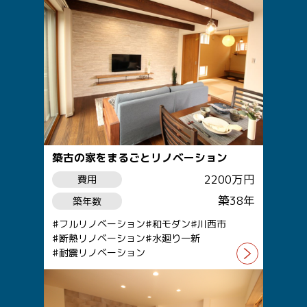
築古の家をまるごとリノベーション
2200万円
費用
築38年
築年数
フルリノベーション
和モダン
川西市
断熱リノベーション
水廻り一新
耐震リノベーション