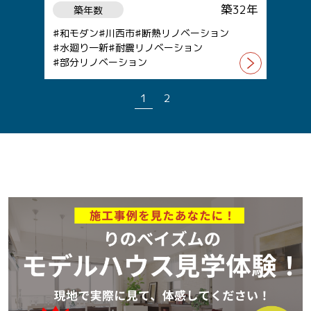
築32年
築年数
和モダン
川西市
断熱リノベーション
水廻り一新
耐震リノベーション
部分リノベーション
1
2