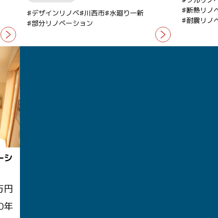
断熱リノ
デザインリノベ
川西市
水廻り一新
耐震リノ
部分リノベーション
ーシ
万円
0年