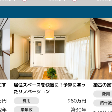
にす
居住スペースを快適に！予算にあっ
築古の家
たリノベーション
費用
万円
980万円
費用
築年数
2年
築30年
築年数
フルリノ