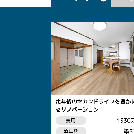
定年後のセカンドライフを豊か
るリノベーション
1330
費用
築3
築年数