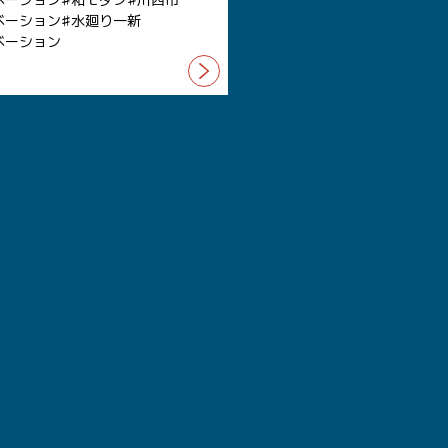
ベーション
水廻り一新
ベーション