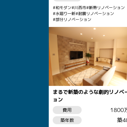
和モダン
川西市
断熱リノベーション
水廻り一新
耐震リノベーション
部分リノベーション
まるで新築のような劇的リノベ
ョン
1800
費用
築4
築年数